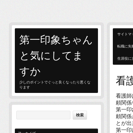
第一印象ちゃん
サイトマ
転職に失
と気にしてま
生涯役に
すか
看
少しのポイントでぐっと良くなったり悪くな
ります
看護師
頼関係
第一印
頼関係
とが出
第一印