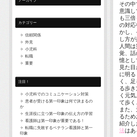
アーカイブ
その中
意識し
も三倍
カテゴリー
の対応
かし、
信頼関係
し方が
外見
人間は
小児科
覚、話
転職
憶とし
重要
見た目
に明る
く、足
注目！
る歩き
小児科でのコミュニケーション対策
く元気
患者が受ける第一印象は何で決まるの
て歩く
か
また、
生涯役に立つ第一印象の伝え方の学習
るため
看護師は第一印象が重要である！
紹介し
転職に失敗するベテラン看護師と第一
法
はあ
印象