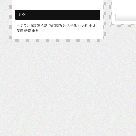
タグ
ベテラン看護師
会話
信頼関係
外見
子供
小児科
生涯
笑顔
転職
重要